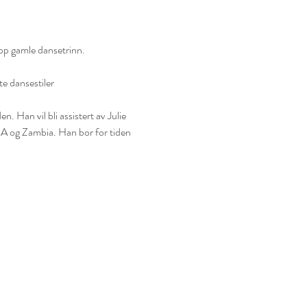
pp gamle dansetrinn. 
te dansestiler
. Han vil bli assistert av Julie 
SA og Zambia. Han bor for tiden 