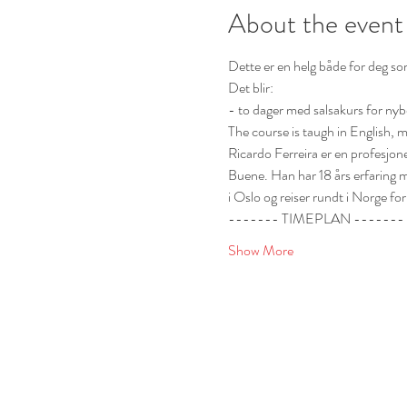
About the event
Dette er en helg både for deg so
Det blir:
- to dager med salsakurs for nybe
The course is taugh in English, m
Ricardo Ferreira er en profesjone
Buene. Han har 18 års erfaring m
i Oslo og reiser rundt i Norge fo
------- TIMEPLAN -------
Show More