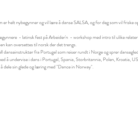
m er helt nybegynner og vil lære å danse SALSA, og for deg som vil friske o
gynnere  - latinsk fest på Arbeider'n  - workshop med intro til ulike relater
en kan oversettes til norsk der det trengs.
ll danseinstruktør fra Portugal som reiser rundt i Norge og sprer dansegleden
ed å undervise i dans i Portugal, Spania, Storbritannia, Polen, Kroatia, U
r å dele sin glede og læring med "Dance in Norway". 